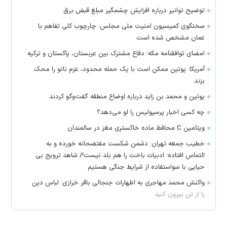
توضیح توانیر درباره افزایش چشمگیر مبلغ قبض برق
سخنگوی کمیسیون امنیت ملی مجلس: چارچوب کلی تفاهم با
عمان مشخص شده است
امضای توافقنامه مکه؛ دفاع مشترک بین عربستان، پاکستان و ترکیه
آمریکا: پوتین ممکن است با یک حمله محدود، عزم ناتو را محک
بزند
پوتین و محمد بن زاید درباره اوضاع منطقه گفت‌وگو کردند
چه کسی اخبار پرسپولیس را لو می‌دهد؟
ویتامین C محافظ ماده خاکستری مغز در سالمندان
خطیب جمعه تهران: دشمن شکست مفتضحانه خورده و به
التماس افتاده؛ ادبیات باخت را هم بلد نیست!/ شاهد ترویج بی
حیایی با سواستفاده از شرایط جنگی هستیم
واکنش محمد مهاجری به اظهارات جنجالی باقر خرازی: لباس دین
را از تن بیرون کنید