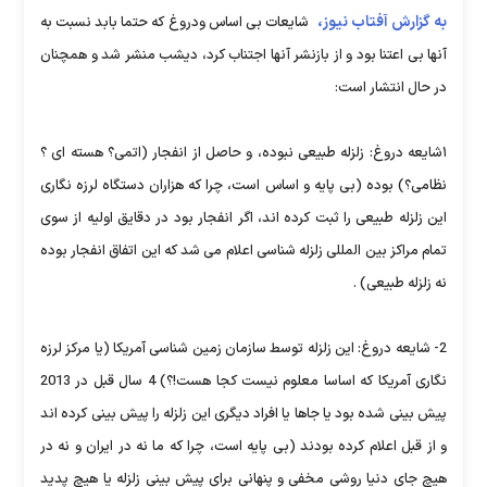
به گزارش آفتاب نیوز،
شایعات بی اساس ودروغ که حتما بابد نسبت به
آنها بی اعتنا بود و از بازنشر آنها اجتناب کرد، دیشب منشر شد و همچنان
در حال انتشار است:
۱شایعه دروغ: زلزله طبیعی نبوده، و حاصل از انفجار (اتمی؟ هسته ای ؟
نظامی؟) بوده (بی پایه و اساس است، چرا که هزاران دستگاه لرزه نگاری
این زلزله طبیعی را ثبت کرده اند، اگر انفجار بود در دقایق اولیه از سوی
تمام مراکز بین المللی زلزله شناسی اعلام می شد که این اتفاق انفجار بوده
نه زلزله طبیعی) .
2- شایعه دروغ: این زلزله توسط سازمان زمین شناسی آمریکا (یا مرکز لرزه
نگاری آمریکا که اساسا معلوم نیست کجا هست!؟) 4 سال قبل در 2013
پیش بینی شده بود یا جاها یا افراد دیگری این زلزله را پیش بینی کرده اند
و از قبل اعلام کرده بودند (بی پایه است، چرا که ما نه در ایران و نه در
هیچ جای دنیا روشی مخفی و پنهانی برای پیش بینی زلزله یا هیچ پدید