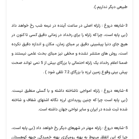
طبیعی دیگر نداریم.).
3-شایعه دروغ : زلزله اصلی در ساعت آینده در نیمه شب رخ خواهد داد
(بی پایه است، چرا که زلزله را برای رخداد در زمانی دقیق کسی تا کنون در
هیچ جای دنیا پیشبینی دقیق بر مبنای زمان، مکان و اندازه دقیق نکرده
است، روش های منتشر نشده و مخفی نیز مبنای بحث علمی نیستند و
ضمنا اعلام رخداد یک زلزله احتمالی با بزرگای بیش از 5 نمی تواند صحت
پیش بینی وقوع زمین لرزه با بزرگای 7.2 تلقی شود ) .
4-شایعه دروغ : زلزله امواجی ناشاخته داشته و با گسلی منطبق نیست.
(بی پایه است چرا که چنین رویدادی لرزه نگاته اشتهای شفاف و شاخته
شده ثبت شده در ایران و سایر نواحی جهان داشته است.
5-شایعه دروغ : زلزله مهتر در شهرهای دیگر رخ خواهد داد (بی پایه است،
چرا که این اتفاق مربوط به پهنه رومرکزی پهنه خمیدگی جبهه کوهستان