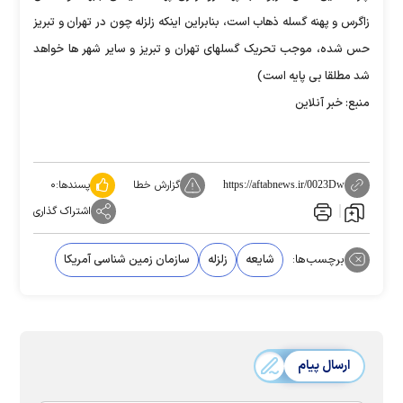
زاگرس و پهنه گسله ذهاب است، بنابراین اینکه زلزله چون در تهران و تبریز
حس شده، موجب تحریک گسلهای تهران و تبریز و سایر شهر ها خواهد
شد مطلقا بی پایه است)
منبع: خبر آنلاین
گزارش خطا
پسندها:
۰
https://aftabnews.ir/0023Dw
اشتراک گذاری
برچسب‌ها:
شایعه
زلزله
سازمان زمین شناسی آمریکا
ارسال پیام