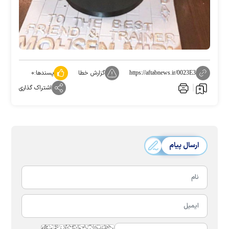
گزارش خطا
پسندها:
۰
https://aftabnews.ir/0023E3
اشتراک گذاری
ارسال پیام