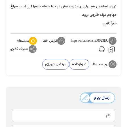
تهران.استقلال هم برای بهبود وضعش در خط حمله ظاهرا قرار است سراغ
مهاجم نوک خارجی برود.
خبرآنلاین
گزارش خطا
پسندها:
۰
https://aftabnews.ir/0023EU
اشتراک گذاری
برچسب‌ها:
شهبازداده
مرتضی تبریزی
ارسال پیام