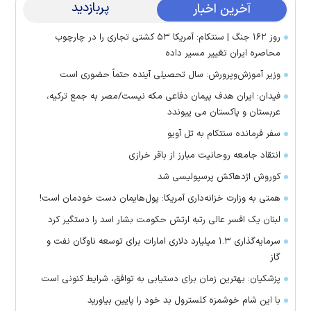
پربازدید
آخرین اخبار
روز ۱۶۲ جنگ | سنتکام: آمریکا ۵۳ کشتی تجاری را در چارچوب
محاصره ایران تغییر مسیر داده
وزیر آموزش‌وپرورش: سال تحصیلی آینده حتماً حضوری است
فیدان: ایران هدف پیمان دفاعی مکه نیست/مصر به جمع ترکیه،
عربستان و پاکستان می پیوندد
سفر فرمانده سنتکام به تل آویو
انتقاد جامعه روحانیت مبارز از باقر خرازی
کوروش اژدهاکش پرسپولیسی شد
همتی به وزارت خزانه‌داری آمریکا: پول‌هایمان دست خودمان است!
لبنان یک افسر عالی رتبه ارتش حکومت بشار اسد را دستگیر کرد
سرمایه‌گذاری ۱.۳ میلیارد دلاری امارات برای توسعه ناوگان نفت و
گاز
پزشکیان: بهترین زمان برای دستیابی به توافق، شرایط کنونی است
با این شام خوشمزه کلسترول بد خود را پایین بیاورید