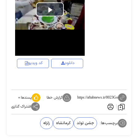
Play
Video
دانلود
کد ویدیو
گزارش خطا
پسندها:
۰
https://aftabnews.ir/0023Go
اشتراک گذاری
برچسب‌ها:
جشن تولد
کرمانشاه
زلزله