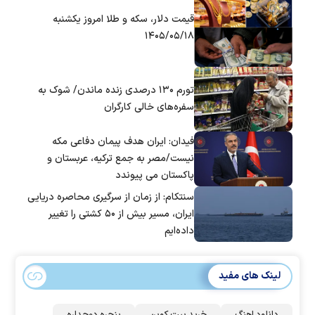
قیمت دلار، سکه و طلا امروز یکشنبه
۱۴۰۵/۰۵/۱۸
تورم ۱۳۰ درصدی زنده ماندن/ شوک به
سفره‌های خالی کارگران
فیدان: ایران هدف پیمان دفاعی مکه
نیست/مصر به جمع ترکیه، عربستان و
پاکستان می پیوندد
سنتکام: از زمان از سرگیری محاصره دریایی
ایران، مسیر بیش از ۵۰ کشتی را تغییر
داده‌ایم
لینک های مفید
دانلود اهنگ
خرید بیت کوین
پنجره دوجداره