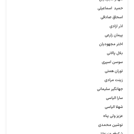
حمید اسماعیلی
اسحاق صادقی
اذر ازادی
پیمان زارعی
اختر مجهودیان
بلال پالانی
سوسن اسپری
توران همتی
زینت مرادی
جهانگیر سلیمانی
سارا الیاسی
شهلا الیاسی
عزیز ولی پناه
نوشین محمدی
شکوفه‌ عزیزخانی