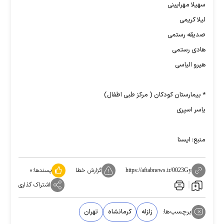
سهیلا مهرایینی
لیلا کریمی
صدیقه رستمی
هادی رستمی
هیرو الیاسی
* بیمارستان کودکان ( مرکز طبی اطفال)
یاسر اسپری
منبع: ایسنا
گزارش خطا
پسندها:
۰
https://aftabnews.ir/0023Gy
اشتراک گذاری
برچسب‌ها:
زلزله
کرمانشاه
تهران