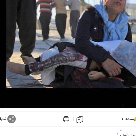
پسندها:
۰
اشترا
پل ذهاب