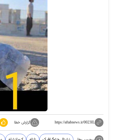
گزارش خطا
https://aftabnews.ir/0023IL
برچسب‌ها:
نشنال جئوگرافیک
زلزله
کرمانشاه
سر