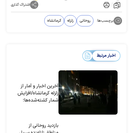
اشتراک گذاری
برچسب‌ها:
روحانی
زلزله
کرمانشاه
اخبار مرتبط
آخرین‌ اخبار و آمار از
زلزله کرمانشاه/افزایش
شمار کشته‌‌شده‌ها؛
۴۳۷ نفر/۹۳۹۷ نفر
مصدوم/جزئیات وام
کمکی دولت/نیاز به
بازدید روحانی از
نایلون برای پوشش
مناطق زلزله‌زده سرپل