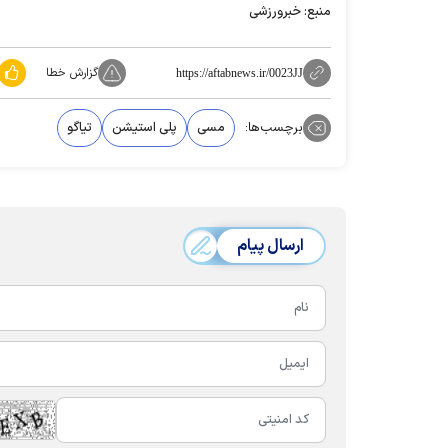
منبع: خبرورزشی
گزارش خطا
https://aftabnews.ir/0023JJ
برچسب‌ها:
مسی
پلی استیشن
تیاگو
ارسال پیام