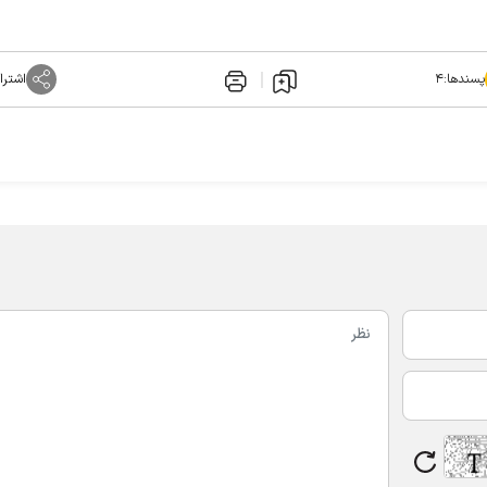
پسندها:
۴
اشترا