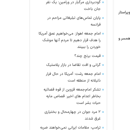
گودبرداری مرگبار در ورامین؛ یک نفر
جان باخت
راستار
پایان تماس‌های تبلیغاتی مزاحم در
فرانسه
امام جمعه اهواز: می‌خواهیم عمق آمریکا
وجه حضور همسر و
را هدف قرار دهیم تا مردم آنها موشک
خوردن را ببینند
قیمت برنج چند؟
گرانی و افت تقاضا در بازار پلاستیک
امام جمعه رشت: آمریکا در حال فرار
ذلیلانه از منطقه است
تشکر امام‌جمعه قزوین از قوه قضائیه
بخاطر اعدام های اخیر: قصاص مایه
حیات بشر است
۲ مرد جوان در چهارمحال و بختیاری
غرق شدند
ترامپ: مقامات ایرانی نمی‌خواهند ضربه