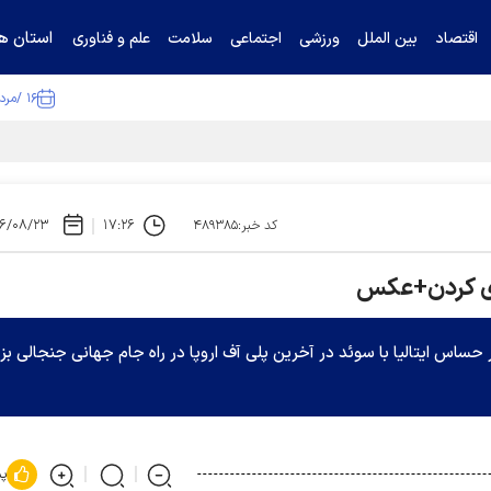
استان ها
اقتصاد
بین الملل
ورزشی
اجتماعی
سلامت
علم و فناوری
۱۶ /مرداد /۱۴۰۵
تیناف / گل‌گهر با تراکتور و سپاهان هم امتیاز شد
۶/۰۸/۲۳
۱۷:۲۶
کد خبر:۴۸۹۳۸۵
زی کردن+عکس
زی FIFA 18 هم زمان با دیدار حساس ایتالیا با سوئد در آخرین پلی آف اروپا در راه جام جهانی جنجالی ب
پس