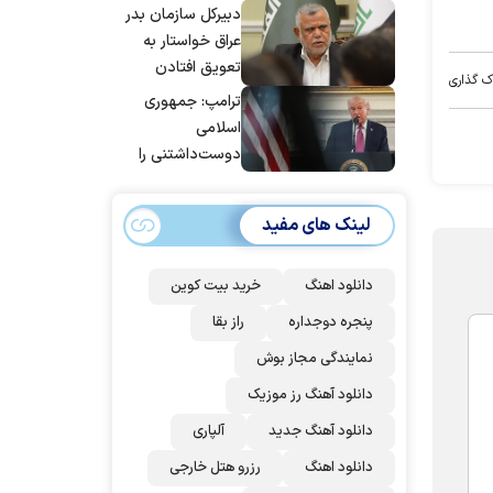
دبیرکل سازمان بدر
عراق خواستار به
تعویق افتادن
ک گذاری
پاسخ به حمله
ترامپ: جمهوری
عربستان و آمریکا
اسلامی
شد
دوست‌داشتنی را
حسابی می‌کوبیم |
برای بزرگ‌ترین
لینک های مفید
حمله آماده بودیم
| غنائم از آنِ فاتح
است، درست
دانلود اهنگ
خرید بیت کوین
است؟
پنجره دوجداره
راز بقا
نمایندگی مجاز بوش
دانلود آهنگ رز‌ موزیک
دانلود آهنگ جدید
آلپاری
دانلود اهنگ
رزرو هتل خارجی