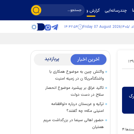
چندرسانه‌ایی
گزارش و گفت‌وگو
۱۴:۴۲:۵۴
Friday 07 August 2026
پربازدید
آخرین اخبار
۱۳۹
واکنش چین به موضوع همکاری با
واشنگتآمریکا ن در زمینه امنیت
تاکید عراق بر پیشبرد موضوع انحصار
سلاح در دست دولت
زرگ
ترکیه و عربستان درباره «توافقنامه
امنیتی مکه» چه گفتند؟
حضور اهالی سینما در بزرگداشت مریم
همتیان
ندها:
۴