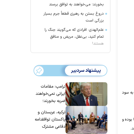
بخورند؛ می‌خواهند به توافق برسند
دروغ بستن به رهبری قطعاً جرم بسیار
بزرگی است
علم‌الهدی: افرادی که می‌گویند جنگ را
تمام کنید، بی‌عقل، مریض و منافق
هستند!
پیشنهاد سردبیر
ترامپ: مقامات
یر هم نشان می دهد مسابقه ای که پدر و پسر برگزار کردند بین بارسلونا و رئال مادرید در الکلاسیکوی مطرح لالیگا است که با نتیجه 3-1 به سود
ایرانی نمی‌خواهند
ضربه بخورند؛
می‌خواهند به
ترکیه، عربستان و
توافق برسند
پاکستان توافقنامه
 بوده و
دفاعی مشترک
.
امضا می‌کنند