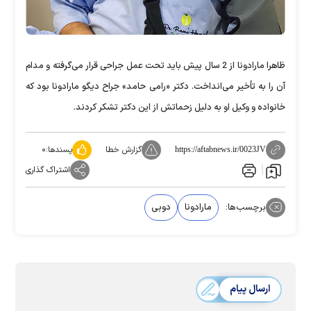
ظاهرا مارادونا از 2 سال پیش باید تحت عمل جراحی قرار می‌گرفته و مدام
آن را به تأخیر می‌انداخت. دکتر «رامی حامد» جراح دیگو مارادونا بود که
خانواده و وکیل او به دلیل زحماتش از این دکتر تشکر کردند.
گزارش خطا
پسندها:
۰
https://aftabnews.ir/0023JV
اشتراک گذاری
برچسب‌ها:
مارادونا
دوبی
ارسال پیام