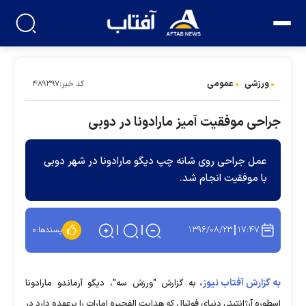
ورزشی
عمومی
کد خبر:۴۸۹۳۹۷
جراحی موفقیت آمیز مارادونا در دوبی
عمل جراحی روی شانه چپ دیگو مارادونا در شهر دوبی
با موفقیت انجام شد.
۱۳۹۶/۰۸/۲۳
۱۷:۴۷
پسندها:
۰
به گزارش آفتاب نیوز،
به گزارش "ورزش سه"، دیگو آرماندو مارادونا
اسطوره آرژانتینی دنیای فوتبال که هدایت الفجیره امارات را بر‌عهده دارد در