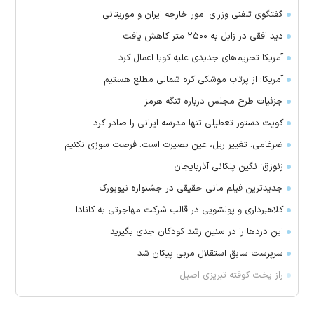
گفتگوی تلفنی وزرای امور خارجه ایران و موریتانی
دید افقی در زابل به ۲۵۰۰ متر کاهش یافت
آمریکا تحریم‌های جدیدی علیه کوبا اعمال کرد
آمریکا: از پرتاب موشکی کره شمالی مطلع هستیم
جزئیات طرح مجلس درباره تنگه هرمز
کویت دستور تعطیلی تنها مدرسه ایرانی را صادر کرد
ضرغامی: تغییر ریل، عین بصیرت است. فرصت سوزی نکنیم
زنوزق؛ نگین پلکانی آذربایجان
جدیدترین فیلم مانی حقیقی در جشنواره نیویورک
کلاهبرداری و پولشویی در قالب شرکت مهاجرتی به کانادا
این درد‌ها را در سنین رشد کودکان جدی بگیرید
سرپرست سابق استقلال مربی پیکان شد
راز پخت کوفته تبریزی اصیل