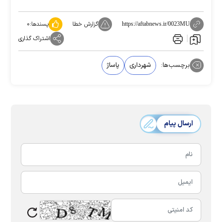
گزارش خطا
پسندها:
۰
https://aftabnews.ir/0023MU
اشتراک گذاری
برچسب‌ها:
شهرداری
پاساژ
ارسال پیام