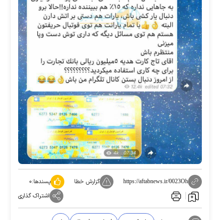
گزارش خطا
پسندها:
۰
https://aftabnews.ir/0023Oh
اشتراک گذاری