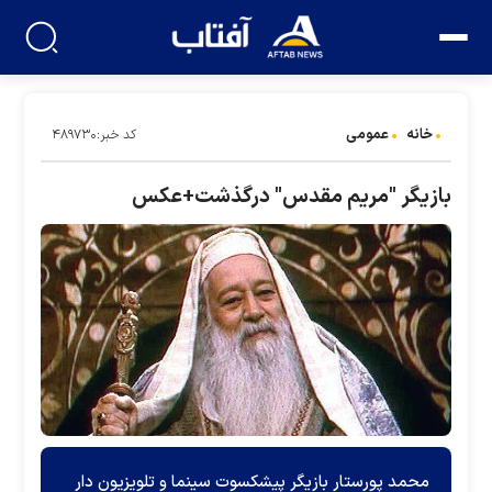
خانه
عمومی
کد خبر:۴۸۹۷۳۰
بازیگر "مریم مقدس" درگذشت+عکس
محمد پورستار بازیگر پیشکسوت سینما و تلویزیون دار