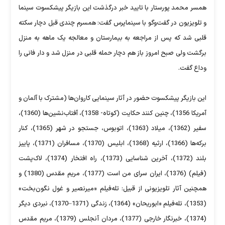
همسر محمد پورستار با تایید خبر درگذشت این بازیگر پیشکسوت سینما
و تلویزیون در گفت‌وگو با سینماپرس گفت: همسرم چندی قبل دچار سکته
قلبی شد که پس از مراجعه به بیمارستان و معالجه یک ماهه به منزل
برگشت ولی صبح امروز باز هم دچار حمله قلبی در منزل شد و دار فانی را
وداع گفت.
این بازیگر پیشکسوت حضور در آثار سینمایی کاروان‌ها (مشترک با آلمان و
آمریکا 1356)، چنین کنند حکایت (کوتاه- 1358)، آفتاب‌نشین‌ها (1360)،
سفیر (1362)، میلاد (1363)، اتوبوس، جستجو در شهر (1365)، کنار
برکه‌ها (1366)، ارثیه (1368)، ابلیس (1370)، مسافران (1371)، پاییز
بلند (1372)، آخرین شناسایی (1373)، راه افتخار (1374)، لاک‌پشت
(فیلم) (1376)، ایران سرای من است (1377)، مریم مقدس (1380) و
همچنین آثار تلویزیونی از قبیل: تله‌فیلم «میرنصیر و غول نگون‌بخت»
(1353)، تله‌فیلم «ابوریحان» (1364)، زندگی (1371–1370)، نبردی دیگر
(1374)، خبرنگار خارجی (1377)، مردان آنجلس (1379)، مریم مقدس