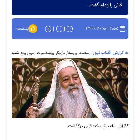
فانی را وداع گفت.
۱۳۹۶/۰۸/۲۵
۱۶:۵۵
پسندها:
۰
به گزارش آفتاب نیوز،
محمد پورستار بازیگر پیشکسوت امروز پنج شنبه
25 آبان ماه براثر سکته قلبی درگذشت.