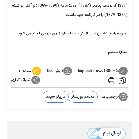
(1381)، یوسف پیامبر (1387)، مختارنامه (1390–1389) و آتش و شبنم
(1382–1379) را در کارنامه خود داشت.
زمان مراسم تشییع این بازیگر سینما و تلویزیون بزودی اعلام می شود.
منبع: تسنیم
گزارش خطا
پسندها:
۰
https://aftabnews.ir/0023Os
اشتراک گذاری
برچسب‌ها:
محمد پورستار
بازیگر سینما
ارسال پیام