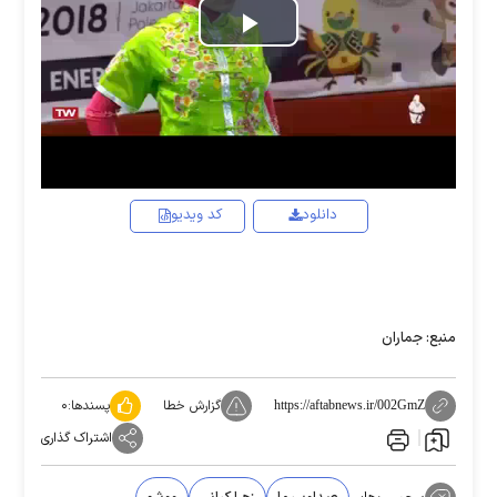
Play
Video
دانلود
کد ویدیو
منبع: جماران
گزارش خطا
پسندها:
۰
https://aftabnews.ir/002GmZ
اشتراک گذاری