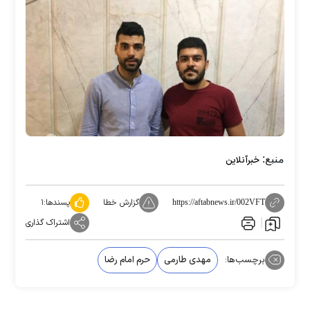
منبع:
خبرآنلاین
گزارش خطا
پسندها:
۱
https://aftabnews.ir/002VFT
اشتراک گذاری
برچسب‌ها:
مهدی طارمی
حرم امام رضا