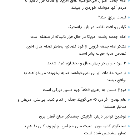
امام جمعه اهواز: می‌خواهیم عمق آمریکا را هدف قرار دهیم تا
مردم آنها موشک خوردن را ببینند
قیمت برنج چند؟
گرانی و افت تقاضا در بازار پلاستیک
امام جمعه رشت: آمریکا در حال فرار ذلیلانه از منطقه است
تشکر امام‌جمعه قزوین از قوه قضائیه بخاطر اعدام های اخیر:
قصاص مایه حیات بشر است
۲ مرد جوان در چهارمحال و بختیاری غرق شدند
ترامپ: مقامات ایرانی نمی‌خواهند ضربه بخورند؛ می‌خواهند به
توافق برسند
دروغ بستن به رهبری قطعاً جرم بسیار بزرگی است
علم‌الهدی: افرادی که می‌گویند جنگ را تمام کنید، بی‌عقل، مریض و
منافق هستند!
توضیح توانیر درباره افزایش چشمگیر مبلغ قبض برق
سخنگوی کمیسیون امنیت ملی مجلس: چارچوب کلی تفاهم با
عمان مشخص شده است