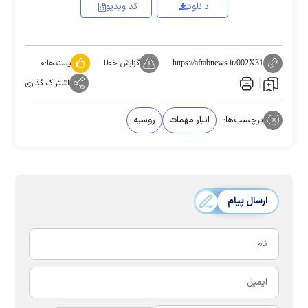
دانلود
کد ویدیو
گزارش خطا
پسندها:
۰
https://aftabnews.ir/002X31
اشتراک گذاری
برچسب‌ها:
انبار مهمات
روسیه
ارسال پیام