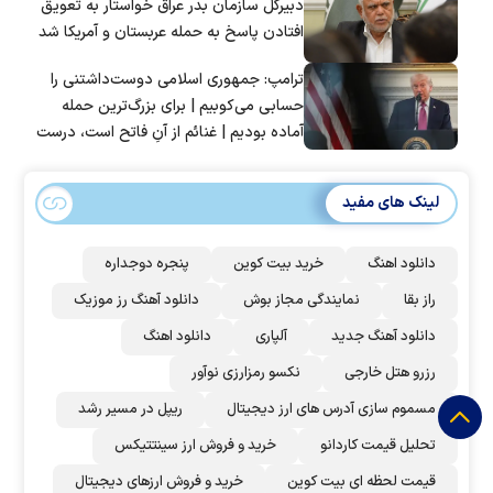
دبیرکل سازمان بدر عراق خواستار به تعویق
افتادن پاسخ به حمله عربستان و آمریکا شد
ترامپ: جمهوری اسلامی دوست‌داشتنی را
حسابی می‌کوبیم | برای بزرگ‌ترین حمله
آماده بودیم | غنائم از آنِ فاتح است، درست
است؟
لینک های مفید
دانلود اهنگ
خرید بیت کوین
پنجره دوجداره
راز بقا
نمایندگی مجاز بوش
دانلود آهنگ رز‌ موزیک
دانلود آهنگ جدید
آلپاری
دانلود اهنگ
رزرو هتل خارجی
نکسو رمزارزی نوآور
مسموم سازی آدرس های ارز دیجیتال
ریپل در مسیر رشد
تحلیل قیمت کاردانو
خرید و فروش ارز سینتتیکس
قیمت لحظه ای بیت کوین
خرید و فروش ارزهای دیجیتال