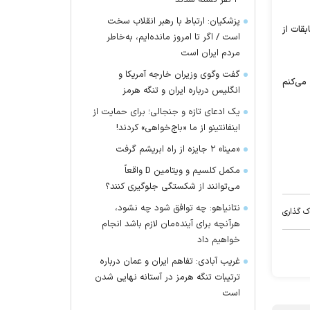
۴ نفر کشته شدند
پزشکیان: ارتباط با رهبر انقلاب سخت
قات از
است / اگر تا امروز مانده‌ایم، به‌خاطر
مردم ایران است
گفت وگوی وزیران خارجه آمریکا و
می‌کنم
انگلیس درباره ایران و تنگه هرمز
یک ادعای تازه و جنجالی؛ برای حمایت از
اینفانتینو از ما «باج‌خواهی» کردند!
«مینا» ۲ جایزه از راه ابریشم گرفت
مکمل کلسیم و ویتامین D واقعاً
می‌توانند از شکستگی جلوگیری کنند؟
نتانیاهو: چه توافق شود چه نشود،
ک گذاری
هرآنچه برای آینده‌مان لازم باشد انجام
خواهیم داد
غریب آبادی: تفاهم ایران و عمان درباره
ترتیبات تنگه هرمز در آستانه نهایی شدن
است