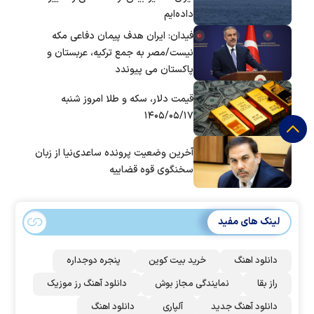
داده‌ایم
فیدان: ایران هدف پیمان دفاعی مکه
نیست/مصر به جمع ترکیه، عربستان و
پاکستان می پیوندد
قیمت دلار، سکه و طلا امروز شنبه
۱۴۰۵/۰۵/۱۷
آخرین وضعیت پرونده ساعدی‌نیا از زبان
سخنگوی قوه قضاییه
لینک های مفید
دانلود اهنگ
خرید بیت کوین
پنجره دوجداره
راز بقا
نمایندگی مجاز بوش
دانلود آهنگ رز‌ موزیک
دانلود آهنگ جدید
آلپاری
دانلود اهنگ