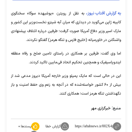
به گزارش آفتاب نیوز،
به نقل از رویترز، «یوشیهده سوگا» سخنگوی
کابینه ژاپن می‌گوید در دیداری که میان آبه شینزو نخست‌وزیر این کشور و
مارک اسپر وزیر دفاع آمریکا صورت گرفت؛ طرفین درباره ائتلاف پیشنهادی
واشنگتن در خاورمیانه (خلیج فارس و تنگه هرمز) گفتگو نکردند.
اما وی گفت: طرفین بر همکاری در راستای تامین صلح و رفاه منطقه
ایندوپاسیفیک و همچنین تحکیم اتحاد فی‌مابین تاکید کردند.
این در حالی است که مایک پمپئو وزیر خارجه آمریکا دیروز مدعی شد از
بیش از ۶۰ کشور خواسته‌شده که در آنچه به زعم وی حفظ امنیت و باز
نگهداشتن تنگه هرمز است؛ همکاری کنند.
منبع:
خبرگزاری مهر
گزارش خطا
پسندها:
۰
https://aftabnews.ir/002X4j