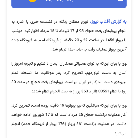
به گزارش آفتاب نیوز،
تورج دهقان زنگنه در نشست خبری با اشاره به
انجام پروازهای رفت حجاج 98 از 17 تیرماه تا 15 مرداد اظهار کرد: دیشب
با پرواز 1456 در ساعت 22 و 20 دقیقه از فرودگاه امام به فرودگاه جده
آخرین پرواز عملیات رفت به خانه خدا انجام شد.
وی با بیان این‌که به توان عملیاتی همکاران ایمان داشتیم و تجربه امروز را
آسان به دست نیاوردیم، تصریح کرد: رمز موفقیت ما انسجام تمام
نیروهای دست اندرکار در ایران ایر است. پروازهای رفت حجاج در مدت 30
روز با اعزام 88561 زائر با 360 پرواز به بیت الحرام اعزام شدند.
وی با بیان این‌که میانگین تاخیر پروازها 19 دقیقه بوده است،‌ تصریح کرد:
آغاز عملیات برگشت حجاج 25 مرداد است که تا 17 شهریور ادامه خواهد
داشت. در عملیات برگشت 361 پرواز (176 پرواز از فرودگاه جده) انجام
می‌شود.