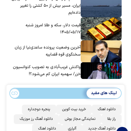
ایران، مسیر بیش از ۵۰ کشتی را تغییر
داده‌ایم
قیمت دلار، سکه و طلا امروز شنبه
۱۴۰۵/۰۵/۱۷
آخرین وضعیت پرونده ساعدی‌نیا از زبان
سخنگوی قوه قضاییه
واکنش غریب‌آبادی به تصویب کنوانسیون
خزر/ سهمیه ایران کم می‌شود؟!
لینک های مفید
دانلود اهنگ
خرید بیت کوین
پنجره دوجداره
راز بقا
نمایندگی مجاز بوش
دانلود آهنگ رز‌ موزیک
دانلود آهنگ جدید
آلپاری
دانلود اهنگ