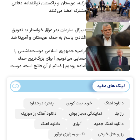
ترکیه، عربستان و پاکستان توافقنامه دفاعی
مشترک امضا می‌کنند
دبیرکل سازمان بدر عراق خواستار به تعویق
افتادن پاسخ به حمله عربستان و آمریکا شد
ترامپ: جمهوری اسلامی دوست‌داشتنی را
حسابی می‌کوبیم | برای بزرگ‌ترین حمله
آماده بودیم | غنائم از آنِ فاتح است، درست
است؟
لینک های مفید
دانلود اهنگ
خرید بیت کوین
پنجره دوجداره
راز بقا
نمایندگی مجاز بوش
دانلود آهنگ رز‌ موزیک
دانلود آهنگ جدید
آلپاری
دانلود اهنگ
رزرو هتل خارجی
نکسو رمزارزی نوآور