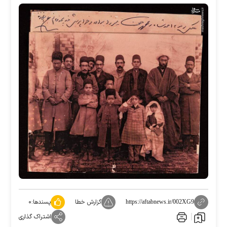
گزارش خطا
پسندها:
۰
https://aftabnews.ir/002XG9
اشتراک گذاری