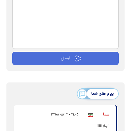
پیام های شما
سما
۲۱:۰۵ - ۱۳۹۸/۰۵/۲۲
ایولااااااا...