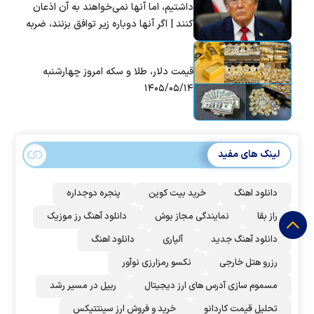
داشتیم، اما آنها نمی‌خواهند به آن اذعان
کنند | اگر آنها دوباره زیر توافق بزنند، ضربه
سختی خواهند خورد
قیمت دلار، طلا و سکه امروز چهارشنبه
۱۴۰۵/۰۵/۱۴
لینک های مفید
دانلود اهنگ
خرید بیت کوین
پنجره دوجداره
راز بقا
نمایندگی مجاز بوش
دانلود آهنگ رز‌ موزیک
دانلود آهنگ جدید
آلپاری
دانلود اهنگ
رزرو هتل خارجی
نکسو رمزارزی نوآور
مسموم سازی آدرس های ارز دیجیتال
ریپل در مسیر رشد
تحلیل قیمت کاردانو
خرید و فروش ارز سینتتیکس