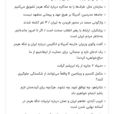
سازمان ملل: طرف‌ها را به مذاکره درباره تنگه هرمز تشویق می‌کنیم
جامعه مدرسین: آمریکا بر هیچ عهد و پیمانی متعهد نیست
واژگونی سمند در محور فریدن به تیران / ۴ نفر کشته شدند
پزشکیان: ارتباط با رهبر انقلاب سخت است / اگر تا امروز مانده‌ایم،
به‌خاطر مردم ایران است
گفت وگوی وزیران خارجه آمریکا و انگلیس درباره ایران و تنگه هرمز
یک ادعای تازه و جنجالی؛ برای حمایت از اینفانتینو از ما
«باج‌خواهی» کردند!
«مینا» ۲ جایزه از راه ابریشم گرفت
مکمل کلسیم و ویتامین D واقعاً می‌توانند از شکستگی جلوگیری
کنند؟
نتانیاهو: چه توافق شود چه نشود، هرآنچه برای آینده‌مان لازم
باشد انجام خواهیم داد
غریب آبادی: تفاهم ایران و عمان درباره ترتیبات تنگه هرمز در
آستانه نهایی شدن است