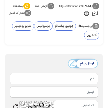
گزارش خطا
پسندها:
۰
https://aftabnews.ir/002XKQ
اشتراک گذاری
برچسب‌ها:
جونیور براندائو
پرسپولیس
ماریو بودیمیر
کالدرون
ارسال پیام