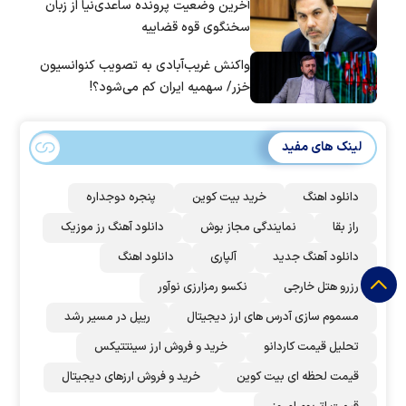
آخرین وضعیت پرونده ساعدی‌نیا از زبان
سخنگوی قوه قضاییه
واکنش غریب‌آبادی به تصویب کنوانسیون
خزر/ سهمیه ایران کم می‌شود؟!
لینک های مفید
دانلود اهنگ
خرید بیت کوین
پنجره دوجداره
راز بقا
نمایندگی مجاز بوش
دانلود آهنگ رز‌ موزیک
دانلود آهنگ جدید
آلپاری
دانلود اهنگ
رزرو هتل خارجی
نکسو رمزارزی نوآور
مسموم سازی آدرس های ارز دیجیتال
ریپل در مسیر رشد
تحلیل قیمت کاردانو
خرید و فروش ارز سینتتیکس
قیمت لحظه ای بیت کوین
خرید و فروش ارزهای دیجیتال