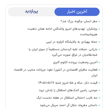
پربازدید
آخرین اخبار
مغز انسان چگونه بزرگ شد؟
پزشکیان: تهدید‌های امروز واشنگتن ادامه همان ذهنیت
هیروشیماست
حمله پهپادی به پالایشگاه الزاویه در لیبی
بارزانی: حملات علیه کردستان مستقیماً از سوی ایران یا
شبه‌نظامیان در عراق صورت می‌گیرد
آخرین وضعیت پرونده کلثوم اکبری
فعالیت مافیای اقتصادی در کشور/ نفوذ جریانات مخرب در اقتصاد
ایران
قیمت دلار، سکه و طلا امروز شنبه ۱۴۰۵/۰۵/۱۷
مومنی: رامین کمک‌های استقلال را یادش نرود
سه غایب احتمالی استقلال در هفته نخست لیگ
داستان معروف جلال آل احمد سریال می‌شود