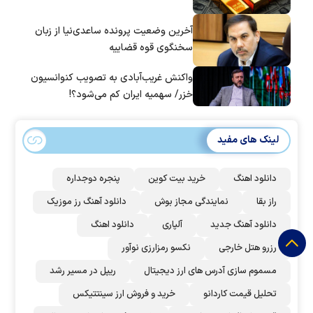
آخرین وضعیت پرونده ساعدی‌نیا از زبان
سخنگوی قوه قضاییه
واکنش غریب‌آبادی به تصویب کنوانسیون
خزر/ سهمیه ایران کم می‌شود؟!
لینک های مفید
دانلود اهنگ
خرید بیت کوین
پنجره دوجداره
راز بقا
نمایندگی مجاز بوش
دانلود آهنگ رز‌ موزیک
دانلود آهنگ جدید
آلپاری
دانلود اهنگ
رزرو هتل خارجی
نکسو رمزارزی نوآور
مسموم سازی آدرس های ارز دیجیتال
ریپل در مسیر رشد
تحلیل قیمت کاردانو
خرید و فروش ارز سینتتیکس