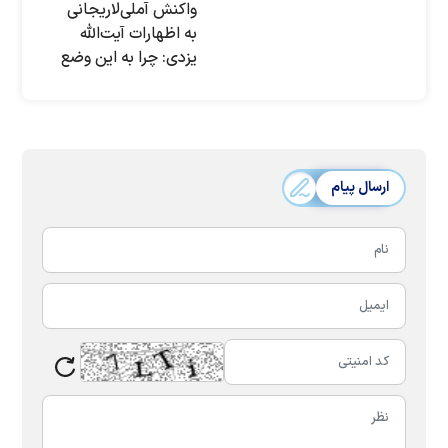
واکنش آملی‌لاریجانی
به اظهارات آیت‌الله
یزدی: چرا به این وضع
افتاده‌اید و به همه
توهین می‌کنید؟
سینه‌ام خزانه اسرار
مسئولان و
آقازاده‌هاست|
ارسال پیام
ساختمان‌هایی که از
آنها استفاده می‌کنید،
ارث پدرتان است؟| اکبر
طبری رئیس دفتر من
نبود| چرا درباره معاون
اقتصادی سپاه و
معاون قالیباف چیزی
نمی‌گویید؟