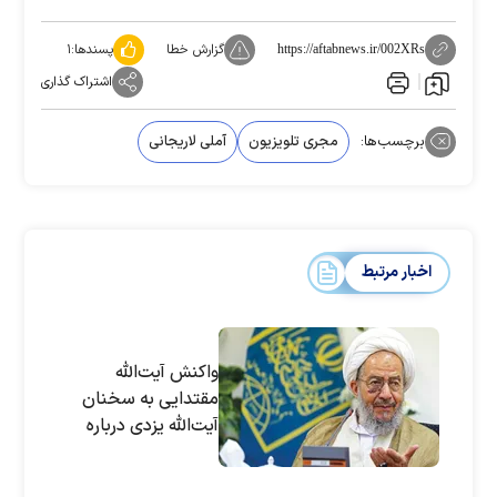
گزارش خطا
پسندها:
۱
https://aftabnews.ir/002XRs
اشتراک گذاری
برچسب‌ها:
مجری تلویزیون
آملی لاریجانی
اخبار مرتبط
واکنش آیت‌الله
مقتدایی به سخنان
آیت‌الله یزدی درباره
آملی‌لاریجانی: بهتر بود
سکوت می‌کرد