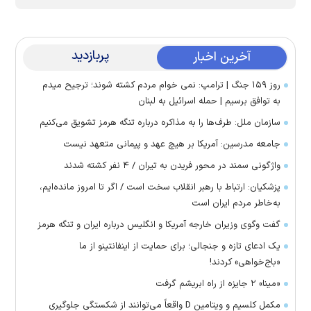
پربازدید
آخرین اخبار
روز ۱۵۹ جنگ | ترامپ: نمی خوام مردم کشته شوند؛ ترجیح میدم
به توافق برسیم | حمله اسرائیل به لبنان
سازمان ملل: طرف‌ها را به مذاکره درباره تنگه هرمز تشویق می‌کنیم
جامعه مدرسین: آمریکا بر هیچ عهد و پیمانی متعهد نیست
واژگونی سمند در محور فریدن به تیران / ۴ نفر کشته شدند
پزشکیان: ارتباط با رهبر انقلاب سخت است / اگر تا امروز مانده‌ایم،
به‌خاطر مردم ایران است
گفت وگوی وزیران خارجه آمریکا و انگلیس درباره ایران و تنگه هرمز
یک ادعای تازه و جنجالی؛ برای حمایت از اینفانتینو از ما
«باج‌خواهی» کردند!
«مینا» ۲ جایزه از راه ابریشم گرفت
مکمل کلسیم و ویتامین D واقعاً می‌توانند از شکستگی جلوگیری