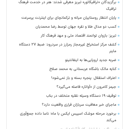
برگزیدگان «ترافیکاتور» تبریز معرفی شدند؛ هنر در خدمت فرهنگ
ترافیک
پایان انتظار روستاییان میانه و ترکمانچای برای اینترنت پرسرعت
کسب دو مدال طلا و نقره جهان توسط رضا محمدیان
تبریز؛ بازوان توانمند اقتصاد ملی و مهد فرهنگ کار
کشف مرکز استخراج غیرمجاز رمزارز در سردرود؛ ضبط ۲۷ دستگاه
ماینر
ضربه جدید اروپایی‌ها به اینفانتینو
کنایه مالک باشگاه عربستانی به محمد صلاح
اعتراف استقلال: پنجره بسته و باز نمی‌شود!
جیمز کامرون از «آواتار» فاصله می‌گیرد؟
توقیف ۱۹ دستگاه وسیله نقلیه متخلف در بناب
ماجرای خبر معافیت سربازان فراری واقعیت دارد؟
برخورد مرحله موشک اسپیس ایکس با ماه؛ ناسا داده جمع‌آوری
می‌کند