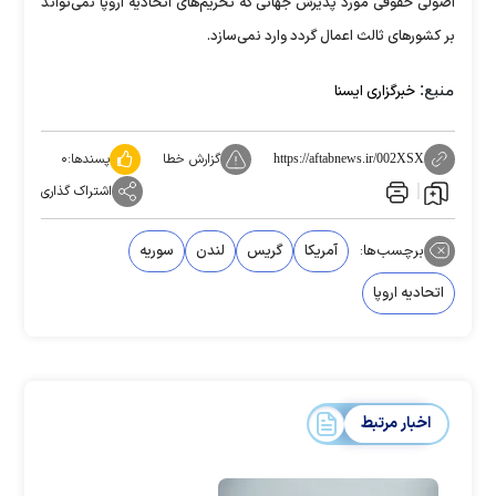
اصولی حقوقی مورد پذیرش جهانی که تحریم‌های اتحادیه اروپا نمی‌تواند
بر کشورهای ثالث اعمال گردد وارد نمی‌سازد.
منبع:
خبرگزاری ایسنا
گزارش خطا
پسندها:
۰
https://aftabnews.ir/002XSX
اشتراک گذاری
برچسب‌ها:
آمریکا
گریس
لندن
سوریه
اتحادیه اروپا
اخبار مرتبط