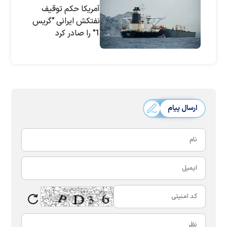
آمریکا حکم توقیف
نفتکش ایرانی "گریس
1" را صادر کرد
ارسال پیام