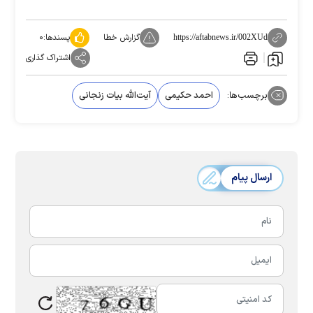
گزارش خطا
پسندها:
۰
https://aftabnews.ir/002XUd
اشتراک گذاری
برچسب‌ها:
احمد حکیمی
آیت‌الله بیات زنجانی
ارسال پیام