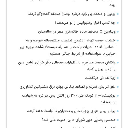
بزند
پوتین و محمد بن زاید درباره اوضاع منطقه گفت‌وگو کردند
چه کسی اخبار پرسپولیس را لو می‌دهد؟
ویتامین C محافظ ماده خاکستری مغز در سالمندان
خطیب جمعه تهران: دشمن شکست مفتضحانه خورده و به
التماس افتاده؛ ادبیات باخت را هم بلد نیست!/ شاهد ترویج بی
حیایی با سواستفاده از شرایط جنگی هستیم
واکنش محمد مهاجری به اظهارات جنجالی باقر خرازی: لباس دین
را از تن بیرون کنید
ژیلا هدائی درگذشت
لغو افزایش تعرفه و تصاعد پلکانی بهای برق مشترکین کشاورزی
یونیسف: ۳۰۰ کودک طی ۳۰۰ روز آتش بس در غزه به شهادت
رسیده اند
پیش بینی هوای چهارمحال و بختیاری تا اواسط هفته آینده
محسن رضایی دبیر شورای عالی امنیت ملی شد؟