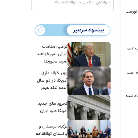
واکنش عراقچی به توافقنامه مکه
 اورست
پیشنهاد سردبیر
ترامپ: مقامات
 متر در منطقه نپال را صعود کنند.
ایرانی نمی‌خواهند
ضربه بخورند؛
می‌خواهند به
 شده است.
وزیر خزانه داری
توافق برسند
آمریکا: در دو سال
آینده تنگه هرمز
بی‌اهمیت خواهد
ر پیشنهاد شده
شد
تحریم های جدید
آمریکا علیه ایران
ترکیه، عربستان و
پاکستان توافقنامه