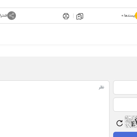
پسندها:
۰
اشترا