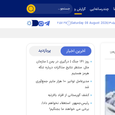
چندرسانه‌ایی
گزارش و گفت‌وگو
۲:۵۷:۲۸
Saturday 08 August 2026
پربازدید
آخرین اخبار
۱۳۹
روز ۱۶۱ جنگ | درگیری در یمن | سازمان
ملل: منتظر نتایج مذاکرات درباره تنگه
هرمز هستیم
مدیرعامل توانیر: ۱۰ هزار ماینر جمع‌آوری
شد
کشف گورستانی از افراد بالارتبه
رئیس‌جمهور: استعفاء نخواهم داد/
برخی می خواهند ما بجنگیم!