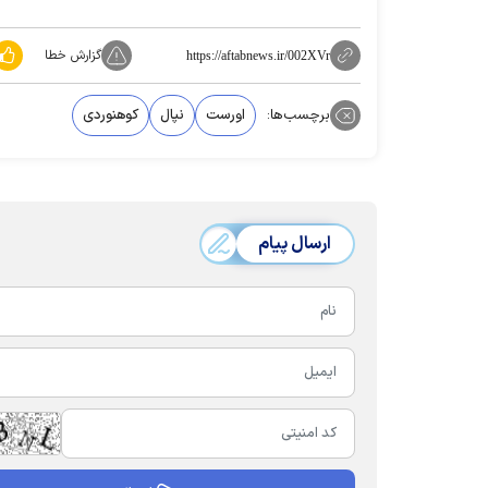
گزارش خطا
https://aftabnews.ir/002XVr
برچسب‌ها:
اورست
نپال
کوهنوردی
ارسال پیام