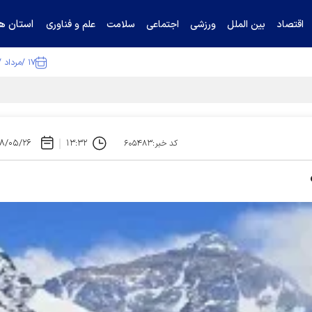
استان ها
اقتصاد
بین الملل
ورزشی
اجتماعی
سلامت
علم و فناوری
۱۷ /مرداد /۱۴۰۵
ا تکذیب کرد
۸/۰۵/۲۶
۱۳:۳۲
کد خبر:۶۰۵۴۸۳