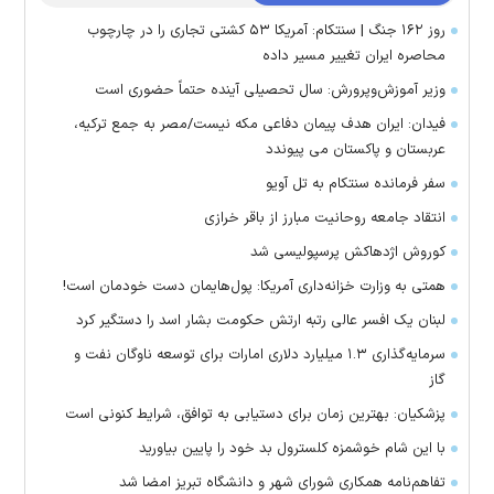
روز ۱۶۲ جنگ | سنتکام: آمریکا ۵۳ کشتی تجاری را در چارچوب
محاصره ایران تغییر مسیر داده
وزیر آموزش‌وپرورش: سال تحصیلی آینده حتماً حضوری است
فیدان: ایران هدف پیمان دفاعی مکه نیست/مصر به جمع ترکیه،
عربستان و پاکستان می پیوندد
سفر فرمانده سنتکام به تل آویو
انتقاد جامعه روحانیت مبارز از باقر خرازی
کوروش اژدهاکش پرسپولیسی شد
همتی به وزارت خزانه‌داری آمریکا: پول‌هایمان دست خودمان است!
لبنان یک افسر عالی رتبه ارتش حکومت بشار اسد را دستگیر کرد
سرمایه‌گذاری ۱.۳ میلیارد دلاری امارات برای توسعه ناوگان نفت و
گاز
پزشکیان: بهترین زمان برای دستیابی به توافق، شرایط کنونی است
با این شام خوشمزه کلسترول بد خود را پایین بیاورید
تفاهم‌نامه همکاری شورای شهر و دانشگاه تبریز امضا شد