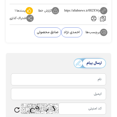
گزارش خطا
پسندها:
۱
https://aftabnews.ir/002XWp
اشتراک گذاری
برچسب‌ها:
احمدی نژاد
صادق محصولی
ارسال پیام