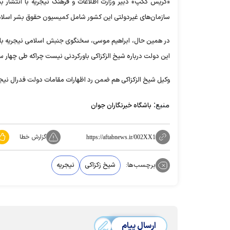
«گریس گکپ» دبیر وزارت اطلاعات و فرهنگ نیجریه با انتشار بی
سازمان‌های غیردولتی این کشور شامل کمیسیون حقوق بشر اسلام
در همین حال، ابراهیم موسی، سخنگوی جنبش اسلامی نیجریه با 
این دولت درباره شیخ الزکزاکی باورکردنی نیست چراکه طی چهار س
وکیل شیخ الزکزاکی هم ضمن رد اظهارات مقامات دولت فدرال نیج
منبع:
باشگاه خبرنگاران جوان
گزارش خطا
https://aftabnews.ir/002XX1
برچسب‌ها:
شیخ زکزاکی
نیجریه
ارسال پیام