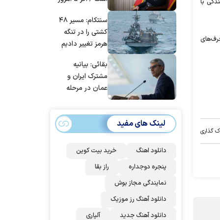
دگی با
| غنائم از آنِ فاتح
مانده‌ایم، به‌خاطر
است، درست
سنتکام: مسیر ۴۸
مردم ایران است
است؟
کشتی را در تنگه
رف‌های
هرمز تغییر دادیم
بقائی: بیانیه
مشترک ایران و
عمان در مرحله
تدوین نهایی
است/ برنامه‌ای
لینک های مفید
برای سفر به قطر و
ک گذاری
پاکستان نداریم
دانلود اهنگ
خرید بیت کوین
پنجره دوجداره
راز بقا
نمایندگی مجاز بوش
دانلود آهنگ رز‌ موزیک
دانلود آهنگ جدید
آلپاری