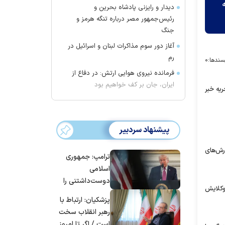
دیدار و رایزنی پادشاه بحرین و
رئیس‌جمهور مصر درباره تنگه هرمز و
جنگ
آغاز دور سوم مذاکرات لبنان و اسرائیل در
رم
سندها:
۰
فرمانده نیروی هوایی ارتش: در دفاع از
ایران، جان بر کف خواهیم بود
یه خبر
پیشنهاد سردبیر
رش‌های
ترامپ: جمهوری
اسلامی
دوست‌داشتنی را
 وکلایش
حسابی می‌کوبیم |
پزشکیان: ارتباط با
برای بزرگ‌ترین
رهبر انقلاب سخت
حمله آماده بودیم
است / اگر تا امروز