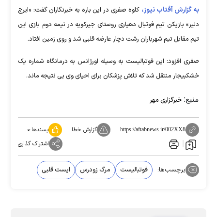
به گزارش آفتاب نیوز،
کاوه صفری در این باره به خبرنگاران گفت: «ایرج
دلیر» بازیکن تیم فوتبال دهیاری روستای جیرکویه در نیمه دوم بازی این
تیم مقابل تیم شهرباران رشت دچار عارضه قلبی شد و روی زمین افتاد.
صفری افزود: این فوتبالیست به وسیله اورژانس به درمانگاه شماره یک
خشکبیجار منتقل شد که تلاش پزشکان برای احیای وی بی نتیجه ماند.
منبع:
خبرگزاری مهر
گزارش خطا
پسندها:
۰
https://aftabnews.ir/002XX8
اشتراک گذاری
برچسب‌ها:
فوتبالیست
مرگ زودرس
ایست قلبی