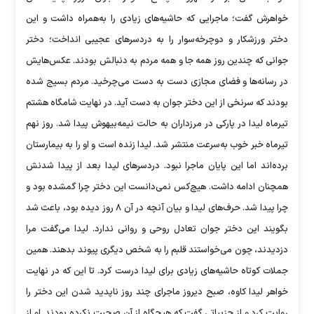
خواهرش گفت؛ ماجرایی ‏که حاشیه‌های زیادی را به‌همراه داشت و این
دختر ورزشکار و دوچرخه‌‏سوار را به دردسرهای عجیبی انداخت؛ دختر
جوانی که چندین روز همه جا و ‏همه مردم به دنبالش بودند. عکس‌هایش
در رسانه‌ها و فضای مجازی دست به ‏دست می‌چرخید. مردم بسیج شده
بودند که سرنخی از این دختر جوان به دست ‏آید. در نهایت شامگاه هشتم
تیرماه لیدا در پارکی در مرزداران به حالت نیمه‌بیهوش پیدا شد. روز نهم
تیرماه خبر خوب به‌سرعت منتشر شد. لیدا زنده است و ‏او را به بیمارستان
برده‌اند اما این پایان ماجرا نبود. دردسرهای لیدا بعد از ‏پیدا شدنش
همچنان ادامه داشت. هیچ‌کس نمی‌دانست این دختر چرا گمشده بود و
‏چرا پیدا شد. حرف‌های لیدا و بیان آنچه در آن ٨ روز دیده بود، باعث شد
‏بگویند این دختر جوان تعادل روحی و روانی ندارد. لیدا می‌گفت مرا
دزدیدند، ‏چون می‌خواستند قلبم را به شخص دیگری پیوند بدهند. همین
جملات کوتاه ‏حاشیه‌های زیادی برای لیدا درست کرد. تا این‌ که در نهایت
خواهر لیدا کاوه، ‏صبح دیروز ماجرای چند روز ناپدید شدن این دختر را
روایت کرد و از ‏جزییاتی گفت که هیچگاه از آن صحبت نکرده بودند. او از