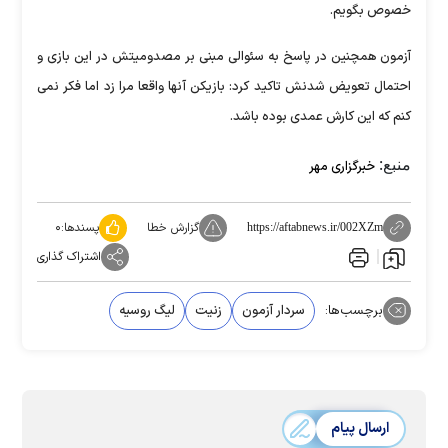
خصوص بگویم.
آزمون همچنین در پاسخ به سئوالی مبنی بر مصدومیتش در این بازی و
احتمال تعویض شدنش تاکید کرد: بازیکن آنها واقعا مرا زد اما فکر نمی
کنم که این کارش عمدی بوده باشد.
منبع:
خبرگزاری مهر
گزارش خطا
پسندها:
۰
https://aftabnews.ir/002XZm
اشتراک گذاری
برچسب‌ها:
سردار آزمون
زنیت
لیگ روسیه
ارسال پیام