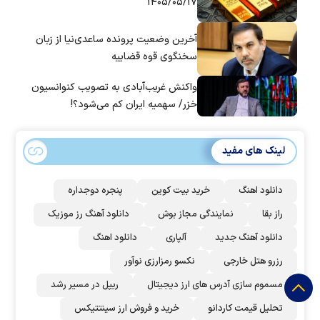
۱۴۰۵/۰۵/۱۷
آخرین وضعیت پرونده ساعدی‌نیا از زبان
سخنگوی قوه قضاییه
واکنش غریب‌آبادی به تصویب کنوانسیون
خزر/ سهمیه ایران کم می‌شود؟!
لینک های مفید
دانلود اهنگ
خرید بیت کوین
پنجره دوجداره
راز بقا
نمایندگی مجاز بوش
دانلود آهنگ رز‌ موزیک
دانلود آهنگ جدید
آلپاری
دانلود اهنگ
رزرو هتل خارجی
نکسو رمزارزی نوآور
مسموم سازی آدرس های ارز دیجیتال
ریپل در مسیر رشد
تحلیل قیمت کاردانو
خرید و فروش ارز سینتتیکس