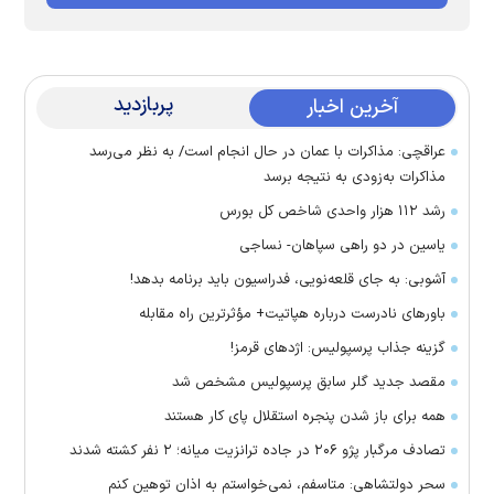
پربازدید
آخرین اخبار
عراقچی: مذاکرات با عمان در حال انجام است/ به نظر می‌رسد
مذاکرات به‌زودی به نتیجه برسد
رشد ۱۱۲ هزار واحدی شاخص کل بورس
یاسین در دو راهی سپاهان- نساجی
آشوبی: به جای قلعه‌نویی، فدراسیون باید برنامه بدهد!
باور‌های نادرست درباره هپاتیت+ مؤثرترین راه مقابله
گزینه جذاب پرسپولیس: اژد‌های قرمز!
مقصد جدید گلر سابق پرسپولیس مشخص شد
همه برای باز شدن پنجره استقلال پای کار هستند
تصادف مرگبار پژو ۲۰۶ در جاده ترانزیت میانه؛ ۲ نفر کشته شدند
سحر دولتشاهی: متاسفم، نمی‌خواستم به اذان توهین کنم