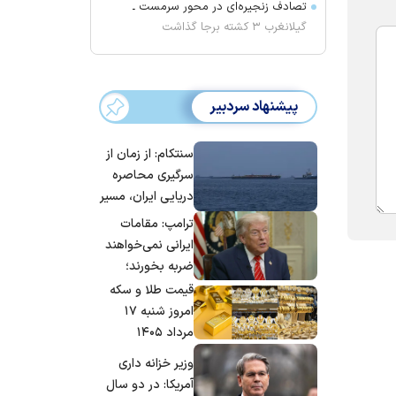
تصادف زنجیره‌ای در محور سرمست ـ
گیلانغرب ۳ کشته برجا گذاشت
پیشنهاد سردبیر
سنتکام: از زمان از
سرگیری محاصره
دریایی ایران، مسیر
بیش از ۵۰ کشتی را
ترامپ: مقامات
تغییر داده‌ایم
ایرانی نمی‌خواهند
ضربه بخورند؛
می‌خواهند به
قیمت طلا و سکه
توافق برسند
امروز شنبه ۱۷
مرداد ۱۴۰۵
وزیر خزانه داری
آمریکا: در دو سال