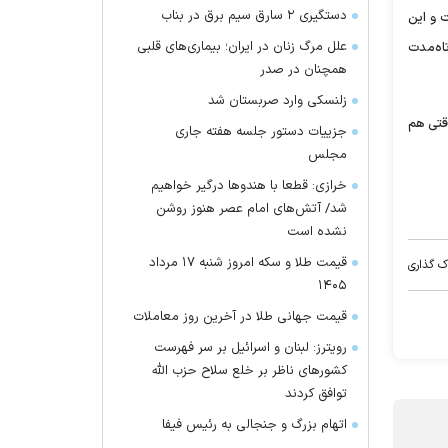
دستگیری ۲ سارق سیم برق در بناب
 و این
علل مرگ زنان در ایران؛ بیماری‌های قلبی
تاه‌مدت
همچنان در صدر
زلنسکی وارد صربستان شد
قتی هم
جزییات دستور جلسه هفته جاری
مجلس
خرازی: قطعا با هندو‌ها درگیر خواهیم
شد/ آتش‌های امام عصر هنوز روشن
نشده است
قیمت طلا و سکه امروز شنبه ۱۷ مرداد
ک گذاری
۱۴۰۵
قیمت جهانی طلا در آخرین روز معاملات
رویترز: لبنان و اسرائیل بر سر فهرست
کشور‌های ناظر بر خلع سلاح حزب الله
توافق کردند
اتهام بزرگ و جنجالی به رئیس فیفا