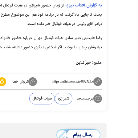
به گزارش آفتاب نیوز،
از زمان حضور شیرازی در هیات فوتبال 
بحث تا جایی بالا گرفت که در برنامه نود هم این موضوع مطرح شد
برادر آقای رئیس در هیات فوتبال خبر داده است.
رضا عابدینی دبیر سابق هیات فوتبال تهران درباره حضور خانو
برادرشان پیش ما بودند. اگر شخص دیگری حضور داشته، شاید جا
منبع:
خبرآنلاین
گزارش خطا
https://aftabnews.ir/002XZx
برچسب‌ها:
شیرازی
هیات فوتبال
ارسال پیام