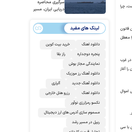
عربستان و
سرگیری محاصره
ست، چرا
پاکستان می
دریایی ایران، مسیر
پیوندد
بیش از ۵۰ کشتی را
تغییر داده‌ایم
لینک های مفید
 قانون
را معطل
دانلود اهنگ
خرید بیت کوین
پنجره دوجداره
راز بقا
در غرب
نمایندگی مجاز بوش
را آغاز
دانلود آهنگ رز‌ موزیک
دانلود آهنگ جدید
آلپاری
ی اموال
دانلود اهنگ
رزرو هتل خارجی
نکسو رمزارزی نوآور
مسموم سازی آدرس های ارز دیجیتال
.
ریپل در مسیر رشد
 با سی