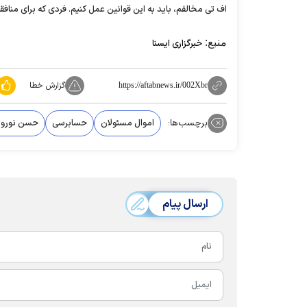
اف تی مخالفم، باید به این قوانین عمل کنیم. فردی که برای مناف
منبع:
خبرگزاری ایسنا
گزارش خطا
https://aftabnews.ir/002Xbr
برچسب‌ها:
اموال مسئولان
حسابرسی
حسن نورو
ارسال پیام