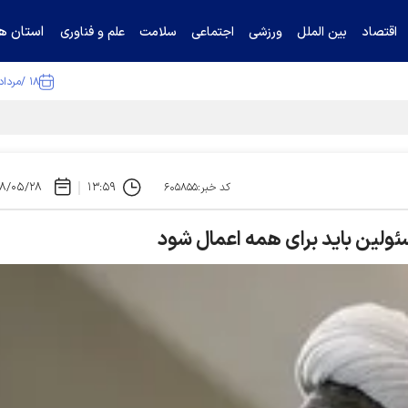
استان ها
اقتصاد
بین الملل
ورزشی
اجتماعی
سلامت
علم و فناوری
۱۸ /مرداد /۱۴۰۵
تیناف / گل‌گهر با تراکتور و سپاهان هم امتیاز شد
۸/۰۵/۲۸
۱۳:۵۹
کد خبر:۶۰۵۸۵۵
ولین باید برای همه اعمال شود