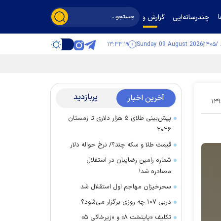
چندرسانه‌ایی
گزارش و گفت‌وگو
۱۳:۳۳:۲۰
Sunday 09 August 2026
پربازدید
آخرین اخبار
۱۳۹
پیش‌بینی طلای ۵ هزار دلاری تا زمستان
۲۰۲۶
قیمت طلا و سکه چند؟/ نرخ حواله دلار
شماره رامین رضاییان در استقلال
مصادره شد!
سحرخیزان مهاجم اول استقلال شد
دربی ۱۰۷ چه روزی برگزار می‌شود؟
تکلیف «پایتخت ۸» و «زیرخاکی ۵»