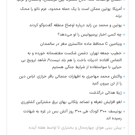
آمریکا: پوتین ممکن است با یک حمله محدود، عزم ناتو را محک
بزند
پوتین و محمد بن زاید درباره اوضاع منطقه گفت‌وگو کردند
چه کسی اخبار پرسپولیس را لو می‌دهد؟
ویتامین C محافظ ماده خاکستری مغز در سالمندان
خطیب جمعه تهران: دشمن شکست مفتضحانه خورده و به
التماس افتاده؛ ادبیات باخت را هم بلد نیست!/ شاهد ترویج بی
حیایی با سواستفاده از شرایط جنگی هستیم
واکنش محمد مهاجری به اظهارات جنجالی باقر خرازی: لباس دین
را از تن بیرون کنید
ژیلا هدائی درگذشت
لغو افزایش تعرفه و تصاعد پلکانی بهای برق مشترکین کشاورزی
یونیسف: ۳۰۰ کودک طی ۳۰۰ روز آتش بس در غزه به شهادت
رسیده اند
پیش بینی هوای چهارمحال و بختیاری تا اواسط هفته آینده