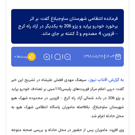
فرمانده انتظامی شهرستان ساوجبلاغ گفت: بر اثر
برخورد خودرو پراید و پژو 206 به یکدیگر در آزاد راه کرج
– قزوین، 4 مصدوم و 2 کشته بر جای ماند.
۱۳۹۸/۰۵/۲۸
۱۶:۰۴
پسندها:
۰
به گزارش آفتاب نیوز،
سرهنگ مهدی فضلی علیشاه در تشریح این خبر
گفت: درپی اعلام مرکز فوریت‌های پلیسی110مبنی بر تصادف خودرو پراید
و پژو 206 در باند شمالی آزاد راه کرج – قزوین در محدوده شهرک هیو
شهرستان ساوجبلاغ، بلافاصله ماموران پاسگاه انتظامی شهرک هیو به
محل حادثه اعزام شد.
وی افزود: ماموران پس از حضور در محل حادثه و بررسی صحنه متوجه