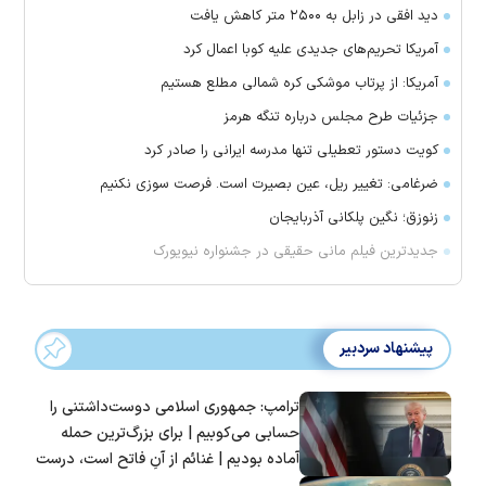
دید افقی در زابل به ۲۵۰۰ متر کاهش یافت
آمریکا تحریم‌های جدیدی علیه کوبا اعمال کرد
آمریکا: از پرتاب موشکی کره شمالی مطلع هستیم
جزئیات طرح مجلس درباره تنگه هرمز
کویت دستور تعطیلی تنها مدرسه ایرانی را صادر کرد
ضرغامی: تغییر ریل، عین بصیرت است. فرصت سوزی نکنیم
زنوزق؛ نگین پلکانی آذربایجان
جدیدترین فیلم مانی حقیقی در جشنواره نیویورک
پیشنهاد سردبیر
ترامپ: جمهوری اسلامی دوست‌داشتنی را
حسابی می‌کوبیم | برای بزرگ‌ترین حمله
آماده بودیم | غنائم از آنِ فاتح است، درست
است؟