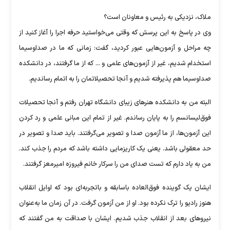
ملاک، نزدیکی به رئیس و معاونان است؟
وی در پاسخ به این پرسش که وقتی می‌خواستید حرفه اجرا را آغاز کنید از
چه مراحل و آزمون‌هایی عبور کردید، گفت: زمانی که ما در صداوسیما
استخدام ‌شدیم، غیر از آزمون‌های علمی و ... که از ما ‌گرفتند، در دانشکده
صداوسیما هم پذیرفته شدیم و آنجا تحصیلاتمان را به اتمام رساندیم.
البته من به دانشکده هنرهای زیبای دانشگاه تهران رفتم و آنجا تحصیلات
فوق‌لیسانسم را به پایان رساندم. غیر از تمام این مبانی علمی و رد کردن
این آزمون‌ها، از ما آزمون صدا و تصویر می‌گرفتند. باید صدا و تصویر در
حد معقولی باشد. یعنی یک کاریزمایی داشته باشد که مردم را جذب کند.
من به یاد دارم که تست صدای من را سرکار خانم فیروزه امیرمعز گرفتند.
ایشان یک گوینده فوق‌العاده باسابقه و باتجربه‌ای بود که اوایل انقلاب
هنوز رادیو را ترک نکرده بود. او از من آزمون گرفت. در آن زمان ما به‌عنوان
نیروهای بعد از انقلاب جذب شدیم. ایشان با صداقت به من گفتند که