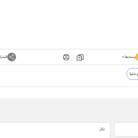
پسندها:
۰
اشترا
دنیا