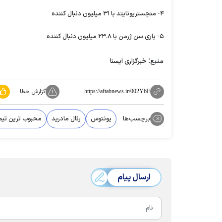
۴- منچستریونایتد با ۳۱ میلیون دنبال کننده
۵- پاری سن ژرمن با ۲۳.۸ میلیون دنبال کننده
منبع:
خبرگزاری ایسنا
گزارش خطا
https://aftabnews.ir/002Y6F
برچسب‌ها:
یونتوس
رئال مادرید
محبوب ترین تیم 
ارسال پیام