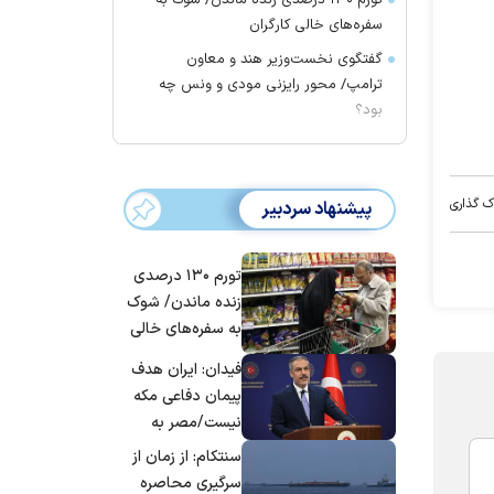
تورم ۱۳۰ درصدی زنده ماندن/ شوک به
سفره‌های خالی کارگران
گفتگوی نخست‌وزیر هند و معاون
ترامپ/ محور رایزنی مودی و ونس چه
بود؟
ک گذاری
پیشنهاد سردبیر
تورم ۱۳۰ درصدی
زنده ماندن/ شوک
به سفره‌های خالی
کارگران
فیدان: ایران هدف
پیمان دفاعی مکه
نیست/مصر به
جمع ترکیه،
سنتکام: از زمان از
عربستان و
سرگیری محاصره