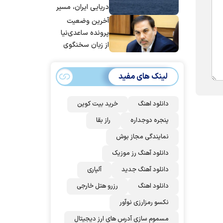
پاکستان می
دریایی ایران، مسیر
پیوندد
بیش از ۵۰ کشتی را
آخرین وضعیت
تغییر داده‌ایم
پرونده ساعدی‌نیا
از زبان سخنگوی
قوه قضاییه
لینک های مفید
دانلود اهنگ
خرید بیت کوین
پنجره دوجداره
راز بقا
نمایندگی مجاز بوش
دانلود آهنگ رز‌ موزیک
دانلود آهنگ جدید
آلپاری
دانلود اهنگ
رزرو هتل خارجی
نکسو رمزارزی نوآور
مسموم سازی آدرس های ارز دیجیتال