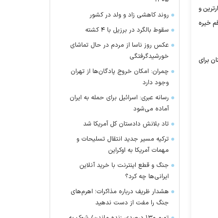
۱۴۰۵
رترین و
روند کاهشی زاد و ولد در کشور
 است که رقم خیره
سقوط بالگرد در برزیل با ۴ کشته
عکس روز ناسا از مردم در حال تماشای
خورشیدگرفتگی
 صعودی همچنان برای
چمران: امکان خروج پادگان‌ها از تهران
وجود دارد
رسانه عبری: اسرائیل برای حمله به ایران
آماده می‌شود
تاد بلانش دادستان کل آمریکا شد
ترکیه مسیر جدید انتقال تسلیحات و
مهمات آمریکا به اوکراین
جنگ و قطع اینترنت با خرید آنلاین
ایرانی‌ها چه کرد؟
هشدار ظریف درباره مذاکرات؛ اهرم‌های
جنگ را مفت از دست ندهید