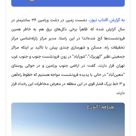
به گزارش آفتاب نیوز،
نشست زمین در دشت ورامین ۳۶ سانتیمتر در
سال گزارش شده که ظاهراً برخی دکل‌های برق هم به خاطر همین
فرونشست‌ها کج شده‌اند! در این راستا، مدیر مرکز زلزله‌شناسی مرکز
تحقیقات راه، مسکن و شهرسازی چندی پیش با تاکید بر اینکه مراکز
جمعیتی نظیر "کهریزک"،"شورآباد" در زون فرونشست جنوب و جنوب غرب
تهران قرار دارند، گفت: در اراضی جنوب ورامین و در حوالی روستای
"معین‌آباد" در حالی با پدیده فرونشست مواجه هستیم که خطوط راه‌آهن
و ۳ خط بزرگ فشار قوی در این منطقه در معرض مخاطرات این رخداد قرار
دارند.