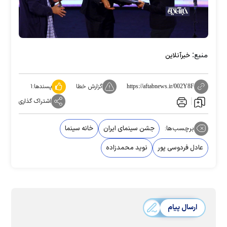
منبع:
خبرآنلاین
گزارش خطا
پسندها:
۱
https://aftabnews.ir/002Y8F
اشتراک گذاری
برچسب‌ها:
جشن سینمای ایران
خانه سینما
عادل فردوسی پور
نوید محمدزاده
ارسال پیام