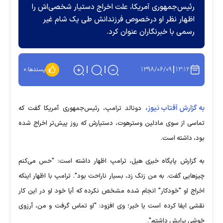
رئیس‌جمهوری آمریکا، علت اخراج دستیار شخصی‌اش را
اظهار نظر او درخصوص فرزندانش طی یک شام غیر
رسمی با خبرنگاران عنوان کرد.
۱۳۹۸/۰۶/۰۹
۱۳:۱۲
پسندها:
۰
به گزارش آفتاب نیوز،
دونالد ترامپ، رئیس‌جمهوری آمریکا گفت که
تماسی از سوی مادلین وسترهوت، دستیارش که روز پیش‌تر اخراج شده
بود، داشته است.
به گزارش پایگاه خبری هیل، ترامپ اظهار داشته است: "حس می‌کنم
چیزهایی گفت. به من زنگ زد، بسیار ناراحت بود". ترامپ با اظهار اینکه
اخراج او "خودکار" انجام شده مشخص نکرده که آیا خود او در این کار
نقشی ایفا کرده است یا خیر؛ وی افزود: "او تماس گرفت و من، آرزوی
خوشی برایش داشتم".