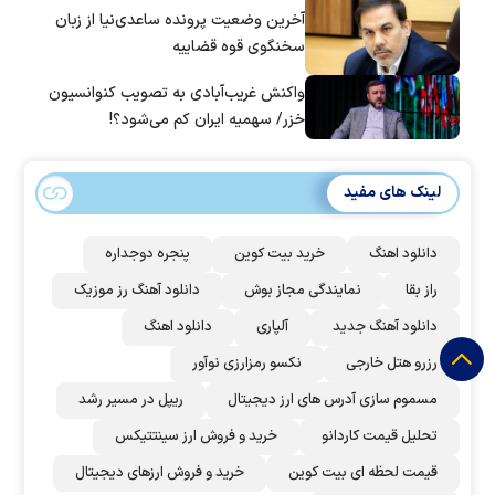
آخرین وضعیت پرونده ساعدی‌نیا از زبان
سخنگوی قوه قضاییه
واکنش غریب‌آبادی به تصویب کنوانسیون
خزر/ سهمیه ایران کم می‌شود؟!
لینک های مفید
دانلود اهنگ
خرید بیت کوین
پنجره دوجداره
راز بقا
نمایندگی مجاز بوش
دانلود آهنگ رز‌ موزیک
دانلود آهنگ جدید
آلپاری
دانلود اهنگ
رزرو هتل خارجی
نکسو رمزارزی نوآور
مسموم سازی آدرس های ارز دیجیتال
ریپل در مسیر رشد
تحلیل قیمت کاردانو
خرید و فروش ارز سینتتیکس
قیمت لحظه ای بیت کوین
خرید و فروش ارزهای دیجیتال