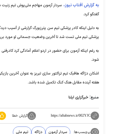
به گزارش آفتاب نیوز،
سردار آزمون مهاجم ملی‌پوش تیم زنیت سن
گفتگو کرد.
به دلیل اینکه کادر پزشکی تیم سن پترزبورگ گزارشی از آسیب دیدگ
پزشکی تیم ملی تست شد تا آخرین وضعیت جسمانی او مورد بررسی
به رغم اینکه آزمون برای حضور در اردو اعلام آمادگی کرد کادرفنی
شود.
اشکان دژاگه هافبک تیم تراکتور سازی تبریز به عنوان آخرین ب
هفته آینده مقابل هنگ کنگ تکمیل شده باشد.
منبع:
خبرگزاری ایلنا
گزارش خطا
https://aftabnews.ir/002YJC
برچسب‌ها:
سردار آزمون
دژاگه
تیم ملی