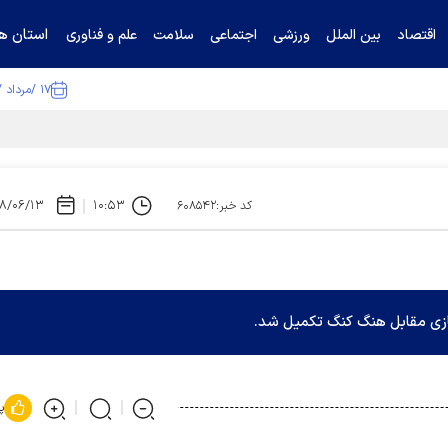
استان ها
اقتصاد
بین الملل
ورزشی
اجتماعی
سلامت
علم و فناوری
۱۷ /مرداد /۱۴۰۵
ا تکذیب کرد
۸/۰۶/۱۳
۱۰:۵۳
کد خبر:۶۰۸۵۴۲
بازی مقابل هنگ کنگ تکمیل شد.
پ