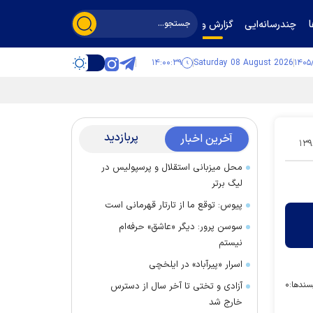
چندرسانه‌ایی
گزارش و گفت‌وگو
۱۴:۰۰:۴۰
Saturday 08 August 2026
پربازدید
آخرین اخبار
۱۳۹
محل میزبانی استقلال و پرسپولیس در
لیگ برتر
پیوس: توقع ما از تارتار قهرمانی است
سوسن پرور: دیگر «عاشق» حرفه‌ام
نیستم
اسرار «پیرآباد» در ایلخچی
سندها:
۰
آزادی و تختی تا آخر سال از دسترس
خارج شد