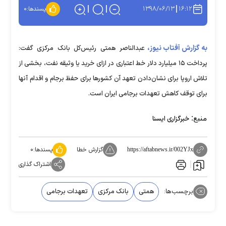
۱۳۹۸/۰۶/۱۳
۱۶:۱۲
پسندها:
۰
به گزارش آفتاب نیوز،
عبدالناصر همتی رئیس‌کل بانک مرکزی گفت:
پرداخت ۱۵ میلیارد دلار خط اعتباری در ازای خرید یا وثیقه نفت، بخشی از
تلاش اروپا برای نشان‌دادن تعهد آن کشورها برای حفظ برجام و اقدام آنها
برای توقف کاهش تعهدات برجامی ایران است.
منبع:
خبرگزاری ایسنا
گزارش خطا
پسندها:
۰
https://aftabnews.ir/002YJx
اشتراک گذاری
برچسب‌ها:
همتی
بانک مرکزی
تعهدات برجامی