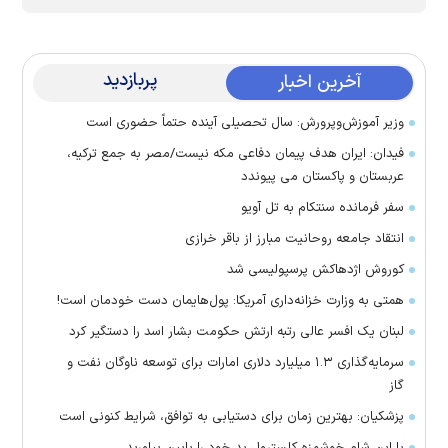
پربازدید
آخرین اخبار
وزیر آموزش‌وپرورش: سال تحصیلی آینده حتماً حضوری است
فیدان: ایران هدف پیمان دفاعی مکه نیست/مصر به جمع ترکیه،
عربستان و پاکستان می پیوندد
سفر فرمانده سنتکام به تل آویو
انتقاد جامعه روحانیت مبارز از باقر خرازی
کوروش اژدهاکش پرسپولیسی شد
همتی به وزارت خزانه‌داری آمریکا: پول‌هایمان دست خودمان است!
لبنان یک افسر عالی رتبه ارتش حکومت بشار اسد را دستگیر کرد
سرمایه‌گذاری ۱.۳ میلیارد دلاری امارات برای توسعه ناوگان نفت و
گاز
پزشکیان: بهترین زمان برای دستیابی به توافق، شرایط کنونی است
با این شام خوشمزه کلسترول بد خود را پایین بیاورید