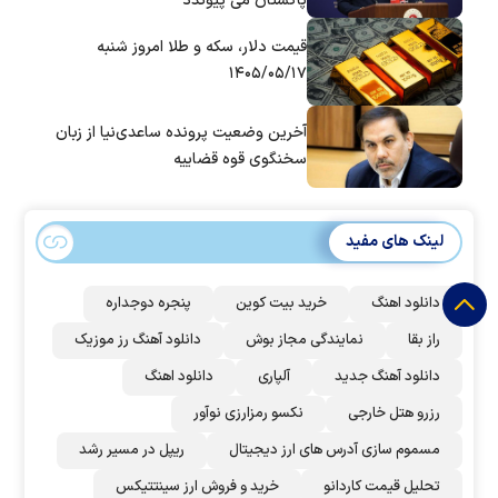
پاکستان می پیوندد
قیمت دلار، سکه و طلا امروز شنبه
۱۴۰۵/۰۵/۱۷
آخرین وضعیت پرونده ساعدی‌نیا از زبان
سخنگوی قوه قضاییه
لینک های مفید
دانلود اهنگ
خرید بیت کوین
پنجره دوجداره
راز بقا
نمایندگی مجاز بوش
دانلود آهنگ رز‌ موزیک
دانلود آهنگ جدید
آلپاری
دانلود اهنگ
رزرو هتل خارجی
نکسو رمزارزی نوآور
مسموم سازی آدرس های ارز دیجیتال
ریپل در مسیر رشد
تحلیل قیمت کاردانو
خرید و فروش ارز سینتتیکس