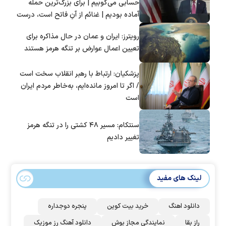
حسابی می‌کوبیم | برای بزرگ‌ترین حمله
آماده بودیم | غنائم از آنِ فاتح است، درست
است؟
رویترز: ایران و عمان در حال مذاکره برای
تعیین اعمال عوارض بر تنگه هرمز هستند
پزشکیان: ارتباط با رهبر انقلاب سخت است
/ اگر تا امروز مانده‌ایم، به‌خاطر مردم ایران
است
سنتکام: مسیر ۴۸ کشتی را در تنگه هرمز
تغییر دادیم
لینک های مفید
دانلود اهنگ
خرید بیت کوین
پنجره دوجداره
راز بقا
نمایندگی مجاز بوش
دانلود آهنگ رز‌ موزیک