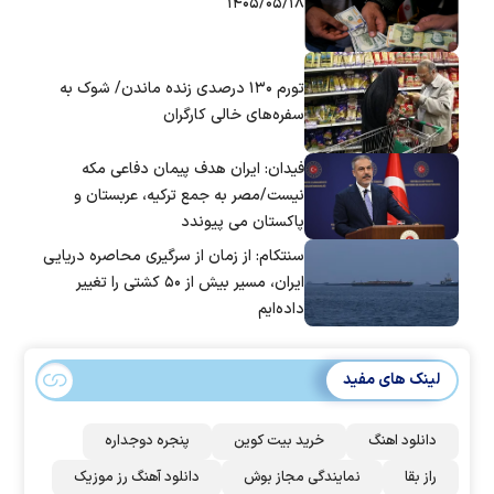
۱۴۰۵/۰۵/۱۸
تورم ۱۳۰ درصدی زنده ماندن/ شوک به
سفره‌های خالی کارگران
فیدان: ایران هدف پیمان دفاعی مکه
نیست/مصر به جمع ترکیه، عربستان و
پاکستان می پیوندد
سنتکام: از زمان از سرگیری محاصره دریایی
ایران، مسیر بیش از ۵۰ کشتی را تغییر
داده‌ایم
لینک های مفید
دانلود اهنگ
خرید بیت کوین
پنجره دوجداره
راز بقا
نمایندگی مجاز بوش
دانلود آهنگ رز‌ موزیک