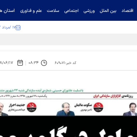
استان ها
اقتصاد
بین الملل
ورزشی
اجتماعی
سلامت
علم و فناوری
۱۷ /مرداد /۱۴۰۵
۸/۰۶/۱۷
۰۸:۳۴
کد خبر:۶۰۹۰۷۱