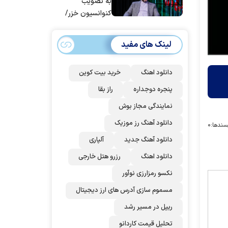
به تصویب
کنوانسیون خزر/
سهمیه ایران کم
می‌شود؟!
لینک های مفید
دانلود اهنگ
خرید بیت کوین
پنجره دوجداره
راز بقا
نمایندگی مجاز بوش
دانلود آهنگ رز‌ موزیک
سندها:
۰
دانلود آهنگ جدید
آلپاری
دانلود اهنگ
رزرو هتل خارجی
نکسو رمزارزی نوآور
مسموم سازی آدرس های ارز دیجیتال
ریپل در مسیر رشد
تحلیل قیمت کاردانو